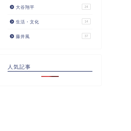
大谷翔平
24
生活・文化
14
藤井風
37
人気記事