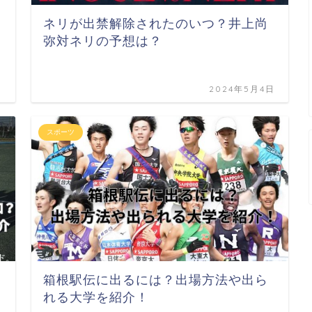
ネリが出禁解除されたのいつ？井上尚
弥対ネリの予想は？
日
2024年5月4日
スポーツ
箱根駅伝に出るには？出場方法や出ら
れる大学を紹介！