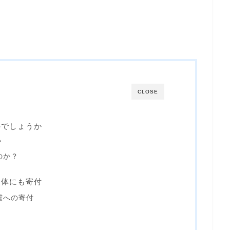
CLOSE
のでしょうか
？
のか？
団体にも寄付
震への寄付