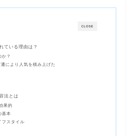
CLOSE
されている理由は？
のか？
の変遷により人気を積み上げた
美容法とは
効果的
の基本
イフスタイル