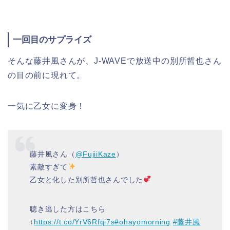
一回目のサプライズ
そんな藤井風さんが、J-WAVEで放送中の別所哲也さん
の目の前に現れて。
一気に乙女に変身！
藤井風さん（
@FujiiKaze
）
素敵すぎて
乙女と化した別所哲也さんでした
聴き逃した方はこちら
↓
https://t.co/YrV6Rfqi7s
#ohayomorning
#藤井風