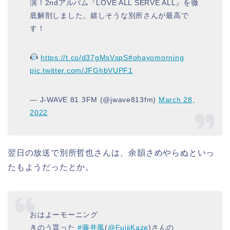
演！2ndアルバム『LOVE ALL SERVE ALL』を徹
底解剖しました。嬉しそうな別所さんが最高で
す！
https://t.co/d37gMsVspS
#ohayomorning
pic.twitter.com/JFGhbVUPF1
— J-WAVE 81.3FM (@jwave813fm)
March 28,
2022
翌日の放送で別所哲也さんは、余韻さめやらぬといっ
たもようだったとか。
おはよーモーニング
きのう貰った
#藤井風
(
@FujiiKaze
)さんの