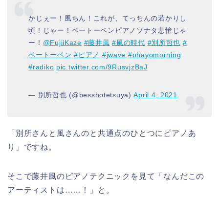
かじぇー！風ちん！これが、てっちんの若かりし
頃！じゃー！ベートーベンピアノソナタ悲愴じゃ
ー！
@FujiiKaze
#藤井風
#風の時代
#別所哲也
#
ベートーベン
#ピアノ
#jwave
#ohayomorning
#radiko
pic.twitter.com/9RusvjzBaJ
— 別所哲也 (@besshotetsuya)
April 4, 2021
「別所さんと風さんのと共通点のひとつにピアノあ
り」ですね。
そこで藤井風のピアノテクニックを見て「なんだこの
アーティストは……！」と。