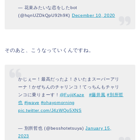
— 花束みたいな恋をしたbot
(@hqnUZDkQpU92h9K)
December 10, 2020
そのあと、こうなっていくんですね。
かじぇー！最高だったよ！さいたまスーパーアリ
ーナ！かぜちんのチャリンコ！てっちんもチャリ
ンコに乗りまーす！
@FujiiKaze
#藤井風
#別所哲
也
#jwave
#ohayomorning
pic.twitter.com/J4zWQo5XNS
— 別所哲也 (@besshotetsuya)
January 15,
2023