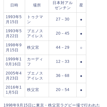
日本対アル
日時
場所
星
ゼンチン
1993年5
トゥクマ
27－30
●
月15日
ン
1993年5
ブエノス
20－45
●
月22日
アイレス
1998年9
秩父宮
44－29
○
月15日
1999年1
カーディ
12－33
●
0月16日
フ
2005年4
ブエノス
36－68
●
月23日
アイレス
2016年1
秩父宮
20－54
●
1月5日
1998年9月15日に東京・秩父宮ラグビー場で行われた