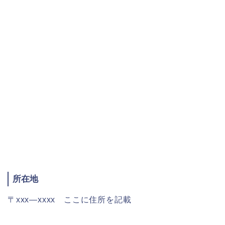
所在地
〒xxx―xxxx ここに住所を記載